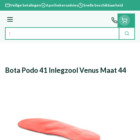
Ga naar de inhoud
Veilige betalingen
Apothekersadvies
Snelle beschikbaarheid
Menu
Zoek
Product, merk, categorie...
Bota Podo 41 Inlegzool Venus Maat 44