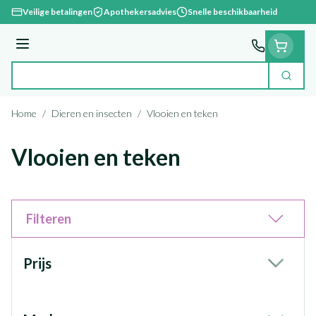
Ga naar de inhoud
Veilige betalingen
Apothekersadvies
Snelle beschikbaarheid
Menu
Zoek
Product, merk, categorie...
Home
/
Dieren en insecten
/
Vlooien en teken
Vlooien en teken
Filteren
Doorgaan naar productlijst
Prijs
filter