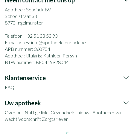
Neem contact met ons op
Apotheek Seurinck BV
Schoolstraat 33
8770
Ingelmunster
Telefoon:
+32 51 33 53 93
E-mailadres:
info@
apotheekseurinck.be
APB nummer:
360704
Apotheek titularis:
Kathleen Persyn
BTW nummer:
BE0419928044
Klantenservice
FAQ
Uw apotheek
Over ons
Nuttige links
Gezondheidsnieuws
Apotheker van
wacht
Voorschrift
Zorgtarieven