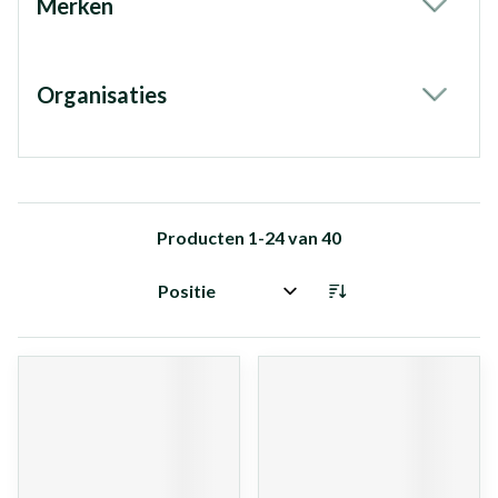
Merken
filter
Organisaties
filter
Producten
1
-
24
van
40
Sorteer op: