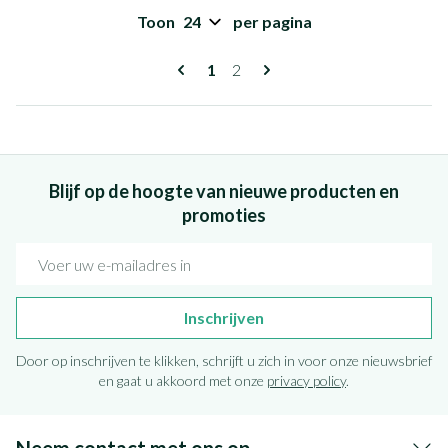
Toon
per pagina
Pagina's
U lees momenteel pagina
Pagina
1
2
Blijf op de hoogte van nieuwe producten en
promoties
E-mail adres
Inschrijven
Door op inschrijven te klikken, schrijft u zich in voor onze nieuwsbrief
en gaat u akkoord met onze
privacy policy
.