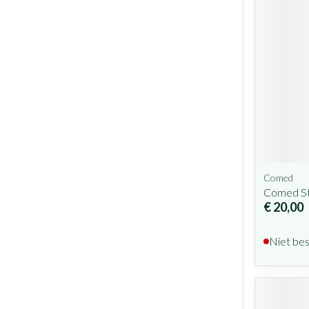
Comed
Comed St
€ 20,00
Niet be