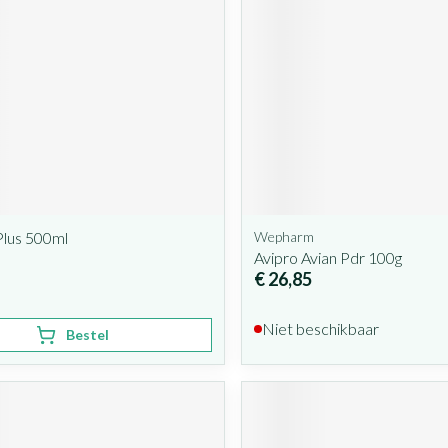
Plus 500ml
Wepharm
Avipro Avian Pdr 100g
€ 26,85
Niet beschikbaar
Bestel