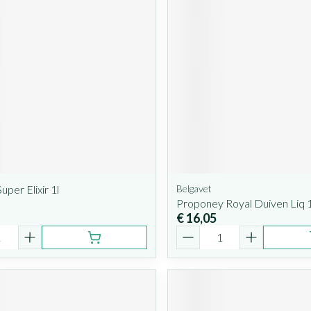
uper Elixir 1l
Belgavet
Proponey Royal Duiven Liq 
€ 16,05
Aantal