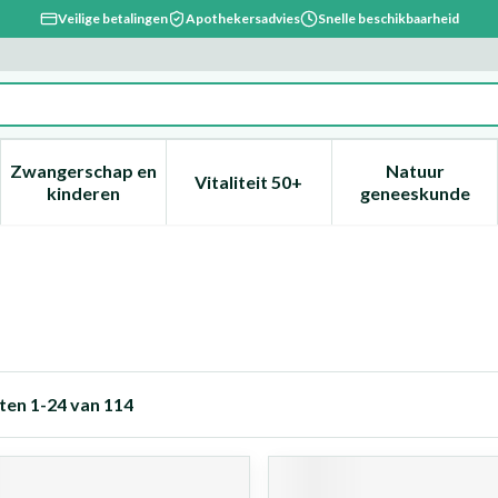
Veilige betalingen
Apothekersadvies
Snelle beschikbaarheid
Zwangerschap en
Natuur
Vitaliteit 50+
, verzorging en hygiëne categorie
enu voor Dieet, voeding en vitamines categorie
Toon submenu voor Zwangerschap en kinderen ca
Toon submenu voor Vitaliteit 
Toon subm
kinderen
geneeskunde
ten
1
-
24
van
114