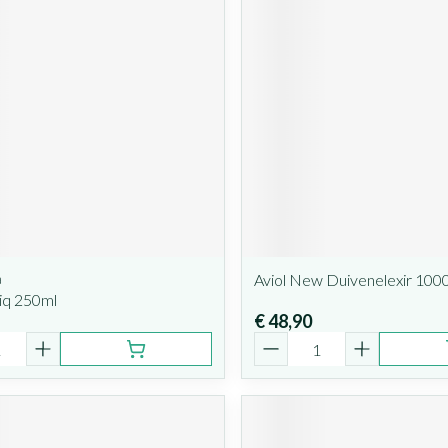
a
Aviol New Duivenelexir 100
Liq 250ml
€ 48,90
Aantal