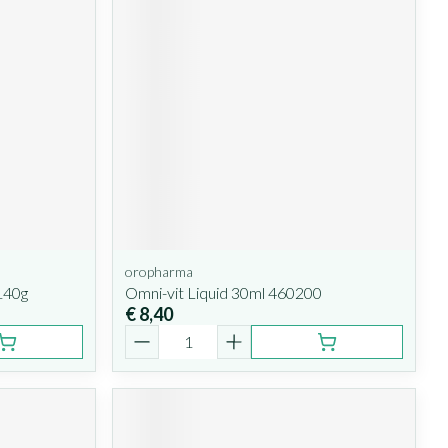
oropharma
140g
Omni-vit Liquid 30ml 460200
€ 8,40
Aantal