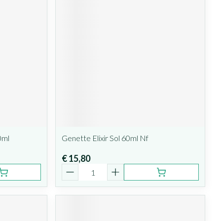
0ml
Genette Elixir Sol 60ml Nf
€ 15,80
Aantal