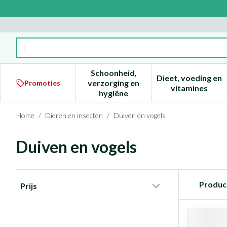
Ga naar de inhoud
Product, merk, categorie...
Schoonheid,
Dieet, voeding en
verzorging en
Promoties
Toon submenu voor Schoonheid
Toon subm
vitamines
hygiëne
Home
/
Dieren en insecten
/
Duiven en vogels
Duiven en vogels
Doorgaan naar productlijst
Produc
Prijs
filter