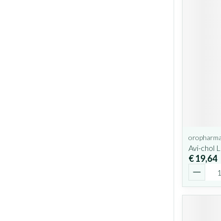
oropharm
Avi-chol 
€ 19,64
Aantal