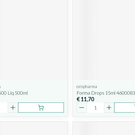
a
oropharma
500 Liq 500ml
Forma Drops 15ml 460008
€ 11,70
Aantal