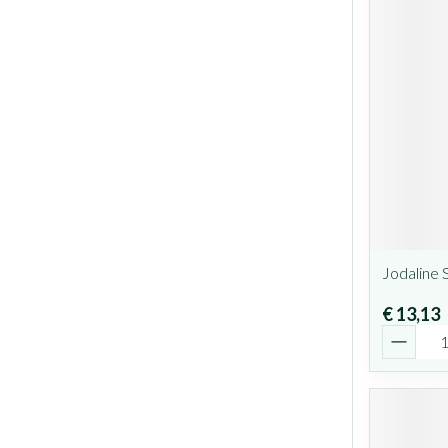
Jodaline S
€ 13,13
Aantal