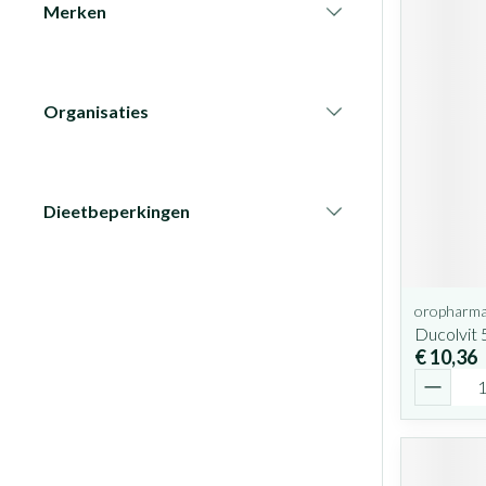
Merken
filter
Organisaties
filter
Dieetbeperkingen
filter
oropharm
Ducolvit 
€ 10,36
Aantal