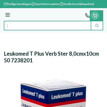
Ga naar de inhoud
Veilige betalingen
Apothekersadvies
Snelle beschikbaarheid
Menu
Zoek
Product, merk, categorie...
Leukomed T Plus Verb Ster 8,0cmx10cm
50 7238201