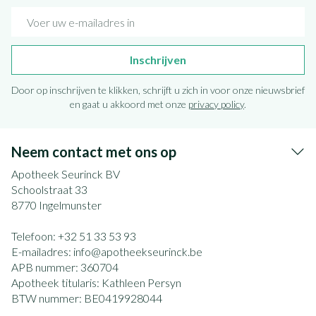
E-mail adres
Inschrijven
Door op inschrijven te klikken, schrijft u zich in voor onze nieuwsbrief
en gaat u akkoord met onze
privacy policy
.
Neem contact met ons op
Apotheek Seurinck BV
Schoolstraat 33
8770
Ingelmunster
Telefoon:
+32 51 33 53 93
E-mailadres:
info@
apotheekseurinck.be
APB nummer:
360704
Apotheek titularis:
Kathleen Persyn
BTW nummer:
BE0419928044