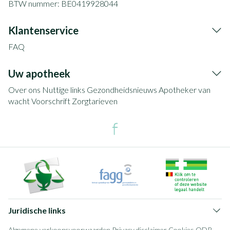
BTW nummer:
BE0419928044
Klantenservice
FAQ
Uw apotheek
Over ons
Nuttige links
Gezondheidsnieuws
Apotheker van
wacht
Voorschrift
Zorgtarieven
Juridische links
Algemene verkoopsvoorwaarden
Privacy disclaimer
Cookies
ODR-