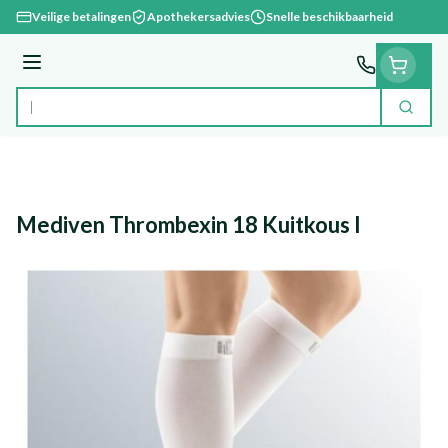
Ga naar de inhoud
Veilige betalingen
Apothekersadvies
Snelle beschikbaarheid
Menu
Zoek
Product, merk, categorie...
Mediven Thrombexin 18 Kuitkous l