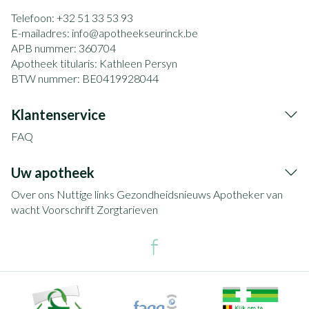
Telefoon:
+32 51 33 53 93
E-mailadres:
info@
apotheekseurinck.be
APB nummer:
360704
Apotheek titularis:
Kathleen Persyn
BTW nummer:
BE0419928044
Klantenservice
FAQ
Uw apotheek
Over ons
Nuttige links
Gezondheidsnieuws
Apotheker van
wacht
Voorschrift
Zorgtarieven