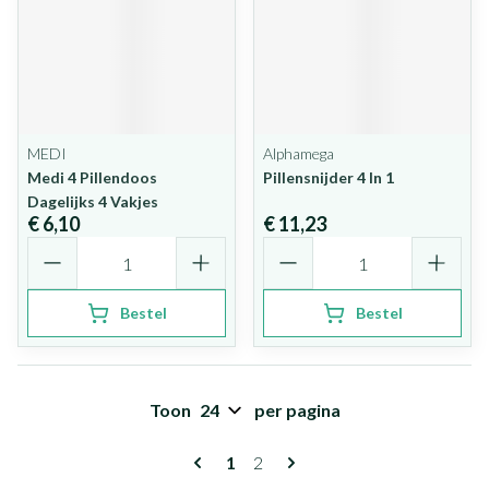
MEDI
Alphamega
Medi 4 Pillendoos
Pillensnijder 4 In 1
Dagelijks 4 Vakjes
€ 6,10
€ 11,23
Aantal
Aantal
Bestel
Bestel
Toon
per pagina
Pagina's
U lees momenteel pagina
Pagina
1
2