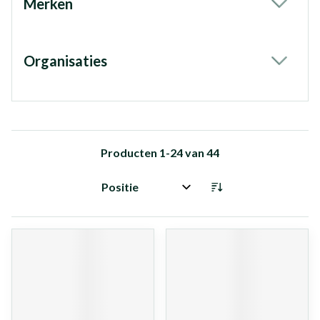
Merken
filter
Organisaties
filter
Producten
1
-
24
van
44
Sorteer op: