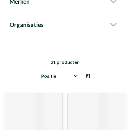
Merken
filter
Organisaties
filter
21
producten
Sorteer op: