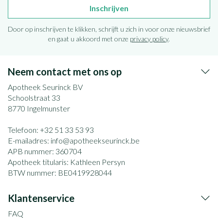
Inschrijven
Door op inschrijven te klikken, schrijft u zich in voor onze nieuwsbrief
en gaat u akkoord met onze
privacy policy
.
Neem contact met ons op
Apotheek Seurinck BV
Schoolstraat 33
8770
Ingelmunster
Telefoon:
+32 51 33 53 93
E-mailadres:
info@
apotheekseurinck.be
APB nummer:
360704
Apotheek titularis:
Kathleen Persyn
BTW nummer:
BE0419928044
Klantenservice
FAQ