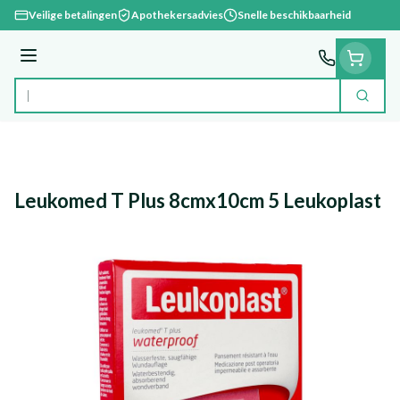
Ga naar de inhoud
Veilige betalingen
Apothekersadvies
Snelle beschikbaarheid
Menu
Zoek
Product, merk, categorie...
Leukomed T Plus 8cmx10cm 5 Leukoplast