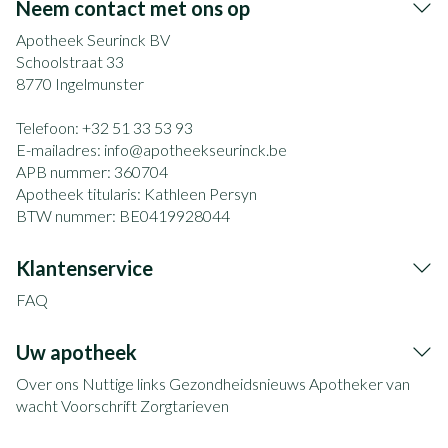
Neem contact met ons op
Apotheek Seurinck BV
Schoolstraat 33
8770
Ingelmunster
Telefoon:
+32 51 33 53 93
E-mailadres:
info@
apotheekseurinck.be
APB nummer:
360704
Apotheek titularis:
Kathleen Persyn
BTW nummer:
BE0419928044
Klantenservice
FAQ
Uw apotheek
Over ons
Nuttige links
Gezondheidsnieuws
Apotheker van
wacht
Voorschrift
Zorgtarieven