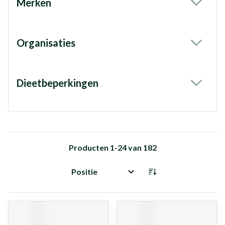
Merken
filter
Organisaties
filter
Dieetbeperkingen
filter
Producten
1
-
24
van
182
Sorteer op: