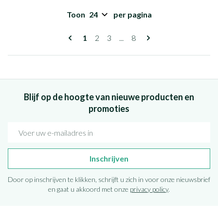
Toon
per pagina
Pagina's
U lees momenteel pagina
Pagina
Pagina
Pagina
1
2
3
...
8
Blijf op de hoogte van nieuwe producten en
promoties
E-mail adres
Inschrijven
Door op inschrijven te klikken, schrijft u zich in voor onze nieuwsbrief
en gaat u akkoord met onze
privacy policy
.