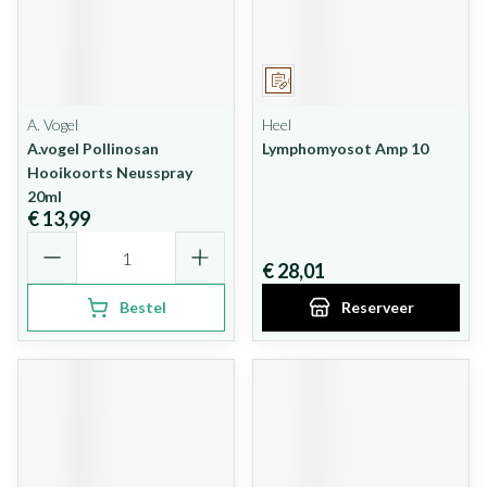
Op voorschrift
A. Vogel
Heel
A.vogel Pollinosan
Lymphomyosot Amp 10
Hooikoorts Neusspray
20ml
€ 13,99
Aantal
€ 28,01
Bestel
Reserveer