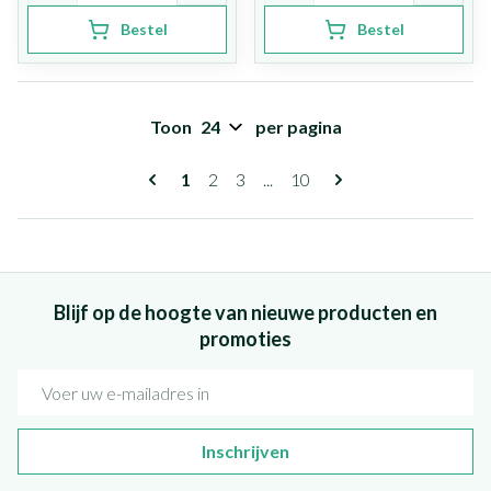
Bestel
Bestel
Toon
per pagina
Pagina's
U lees momenteel pagina
Pagina
Pagina
Pagina
1
2
3
...
10
Blijf op de hoogte van nieuwe producten en
promoties
E-mail adres
Inschrijven