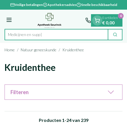
Dia 1 van 1
Ga naar de inhoud
Veilige betalingen
Apothekersadvies
Snelle beschikbaarheid
0
0 artikelen
Menu
€ 0,00
Zoek
Product, merk, categorie...
Home
/
Natuur geneeskunde
/
Kruidenthee
Kruidenthee
Filteren
Producten
1
-
24
van
239