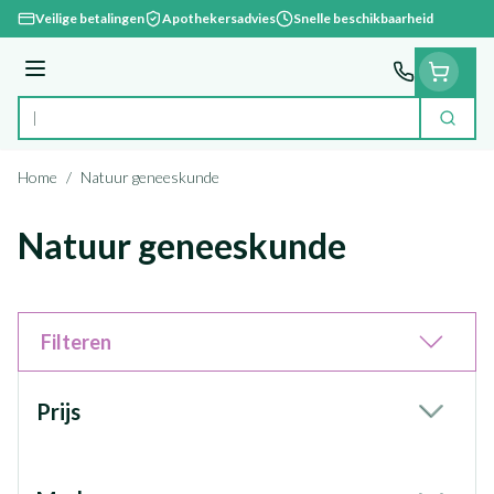
Ga naar de inhoud
Veilige betalingen
Apothekersadvies
Snelle beschikbaarheid
Menu
Zoek
Product, merk, categorie...
Home
/
Natuur geneeskunde
Natuur geneeskunde
Filteren
Doorgaan naar productlijst
Prijs
filter