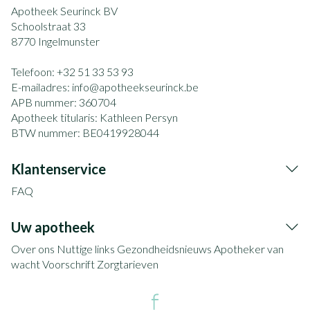
Apotheek Seurinck BV
Schoolstraat 33
8770
Ingelmunster
Telefoon:
+32 51 33 53 93
E-mailadres:
info@
apotheekseurinck.be
APB nummer:
360704
Apotheek titularis:
Kathleen Persyn
BTW nummer:
BE0419928044
Klantenservice
FAQ
Uw apotheek
Over ons
Nuttige links
Gezondheidsnieuws
Apotheker van
wacht
Voorschrift
Zorgtarieven