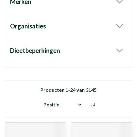
Merken
filter
Organisaties
filter
Dieetbeperkingen
filter
Producten
1
-
24
van
3145
Sorteer op: