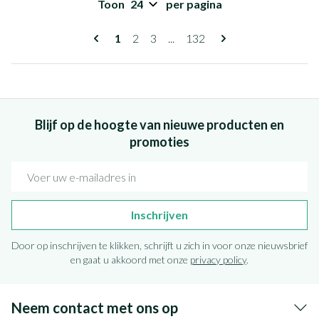
Toon
per pagina
Pagina's
U lees momenteel pagina
Pagina
Pagina
Pagina
1
2
3
...
132
Blijf op de hoogte van nieuwe producten en
promoties
E-mail adres
Inschrijven
Door op inschrijven te klikken, schrijft u zich in voor onze nieuwsbrief
en gaat u akkoord met onze
privacy policy
.
Neem contact met ons op