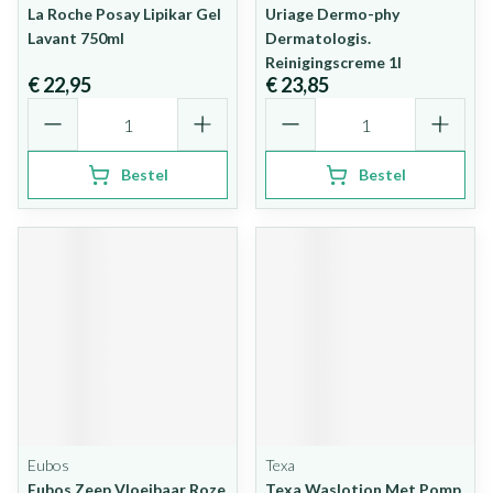
La Roche Posay Lipikar Gel
Uriage Dermo-phy
Lavant 750ml
Dermatologis.
Reinigingscreme 1l
€ 22,95
€ 23,85
Aantal
Aantal
Bestel
Bestel
Eubos
Texa
Eubos Zeep Vloeibaar Roze
Texa Waslotion Met Pomp