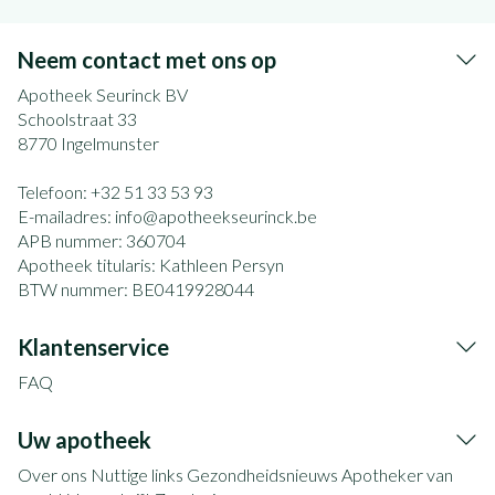
Neem contact met ons op
Apotheek Seurinck BV
Schoolstraat 33
8770
Ingelmunster
Telefoon:
+32 51 33 53 93
E-mailadres:
info@
apotheekseurinck.be
APB nummer:
360704
Apotheek titularis:
Kathleen Persyn
BTW nummer:
BE0419928044
Klantenservice
FAQ
Uw apotheek
Over ons
Nuttige links
Gezondheidsnieuws
Apotheker van