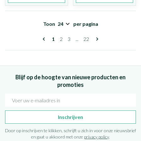
Toon
per pagina
Pagina's
U lees momenteel pagina
Pagina
Pagina
Pagina
1
2
3
...
22
Blijf op de hoogte van nieuwe producten en
promoties
E-mail adres
Inschrijven
Door op inschrijven te klikken, schrijft u zich in voor onze nieuwsbrief
en gaat u akkoord met onze
privacy policy
.