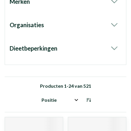
Merken
filter
Organisaties
filter
Dieetbeperkingen
filter
Producten
1
-
24
van
521
Sorteer op: