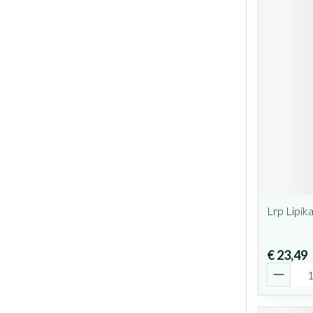
Lrp Lipik
€ 23,49
Aantal