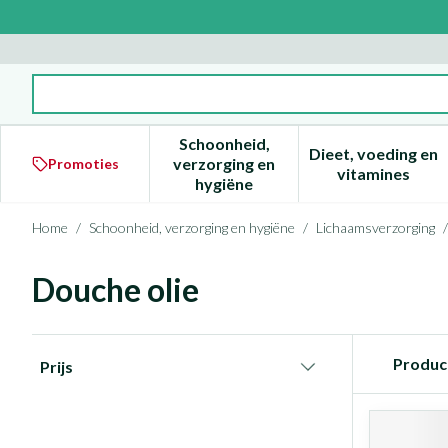
Ga naar de inhoud
Product, merk, categorie...
Schoonheid,
Dieet, voeding en
verzorging en
Promoties
Toon submenu voor Schoonheid
Toon subm
vitamines
hygiëne
Home
/
Schoonheid, verzorging en hygiëne
/
Lichaamsverzorging
/
Douche olie
Doorgaan naar productlijst
Produc
Prijs
filter