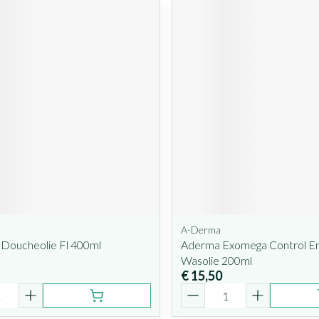
A-Derma
 Doucheolie Fl 400ml
Aderma Exomega Control E
Wasolie 200ml
€ 15,50
Aantal