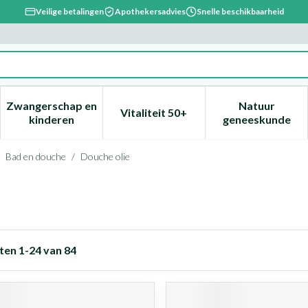
Veilige betalingen
Apothekersadvies
Snelle beschikbaarheid
Zwangerschap en
Natuur
Vitaliteit 50+
, verzorging en hygiëne categorie
enu voor Dieet, voeding en vitamines categorie
Toon submenu voor Zwangerschap en kinderen ca
Toon submenu voor Vitaliteit 
Toon subm
kinderen
geneeskunde
Bad en douche
/
Douche olie
ten
1
-
24
van
84