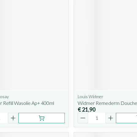
Posay
Louis Widmer
ar Refill Wasolie Ap+ 400ml
Widmer Remederm Doucheo
€ 21,90
Aantal