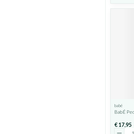
babé
BabÉ Pedi
€ 17,95
Aantal