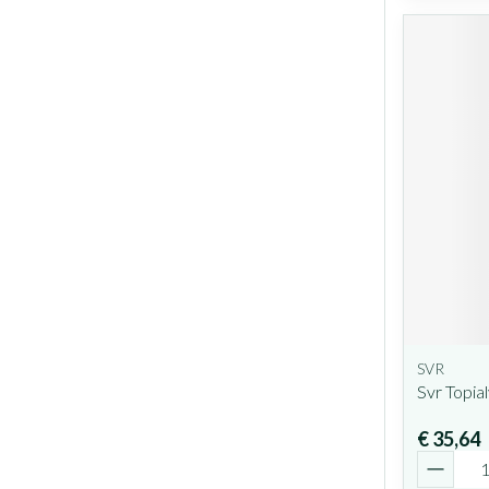
SVR
Svr Topia
€ 35,64
Aantal