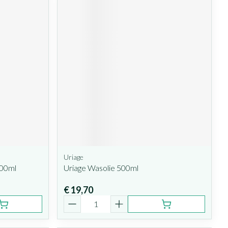
Uriage
000ml
Uriage Wasolie 500ml
€ 19,70
Aantal