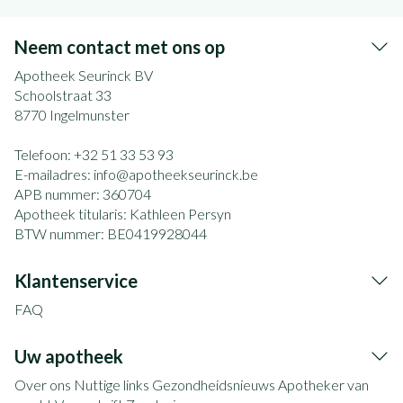
Neem contact met ons op
Apotheek Seurinck BV
Schoolstraat 33
8770
Ingelmunster
Telefoon:
+32 51 33 53 93
E-mailadres:
info@
apotheekseurinck.be
APB nummer:
360704
Apotheek titularis:
Kathleen Persyn
BTW nummer:
BE0419928044
Klantenservice
FAQ
Uw apotheek
Over ons
Nuttige links
Gezondheidsnieuws
Apotheker van