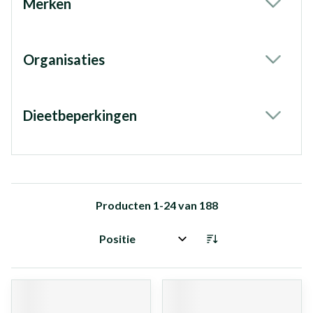
Merken
filter
Organisaties
filter
Dieetbeperkingen
filter
Producten
1
-
24
van
188
Sorteer op: