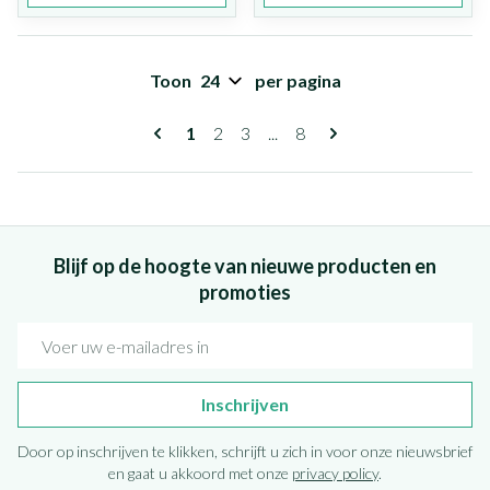
Toon
per pagina
Pagina's
U lees momenteel pagina
Pagina
Pagina
Pagina
1
2
3
...
8
Blijf op de hoogte van nieuwe producten en
promoties
E-mail adres
Inschrijven
Door op inschrijven te klikken, schrijft u zich in voor onze nieuwsbrief
en gaat u akkoord met onze
privacy policy
.