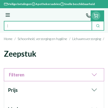
Ga naar de inhoud
Veilige betalingen
Apothekersadvies
Snelle beschikbaarheid
Menu
Zoek
Product, merk, categorie...
Home
/
Schoonheid, verzorging en hygiëne
/
Lichaamsverzorging
/
B
Zeepstuk
Filteren
Doorgaan naar productlijst
Prijs
filter