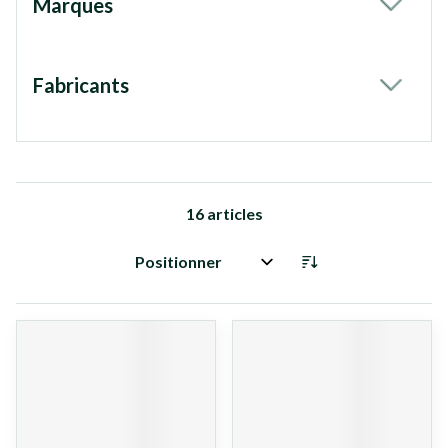
Marques
filter
Fabricants
filter
16
articles
Trier par: