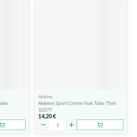
Akileine
ules
Akileine Sport Creme Nok Tube 75ml
10377
14,20 €
Quantité