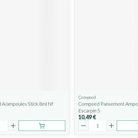
Compeed
A/ampoules Stick 8ml Nf
Compeed Pansement Ampo
Escarpin 5
10,49 €
é
Quantité