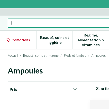
Aller au contenu
Rechercher
Régime,
Beauté, soins et
alimentation &
Promotions
Afficher le sous-menu pour la 
Afficher l
hygiène
vitamines
Accueil
/
Beauté, soins et hygiène
/
Pieds et jambes
/
Ampoules
Ampoules
Passer à la liste des produits
21
artic
Prix
filter