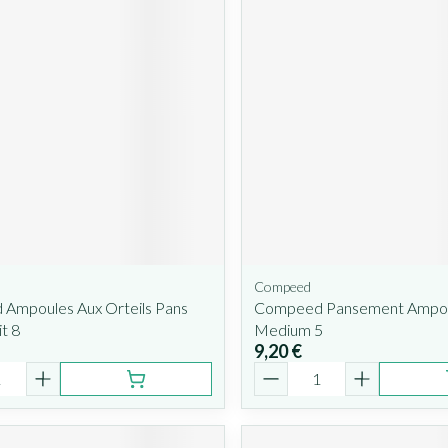
Compeed
Ampoules Aux Orteils Pans
Compeed Pansement Ampo
it 8
Medium 5
9,20 €
é
Quantité