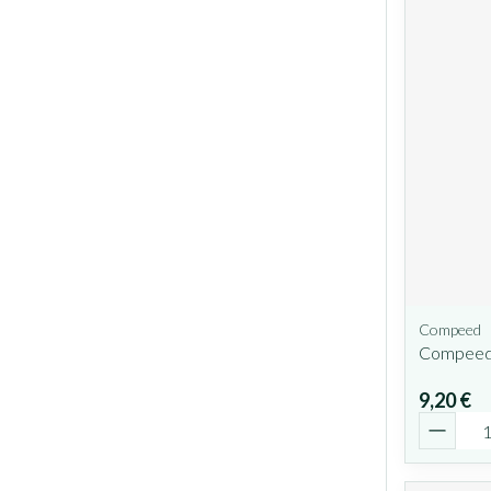
Compeed
Compeed 
9,20 €
Quantit