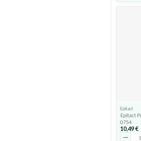
Epitact
Epitact P
0754
10,49 €
Quantit