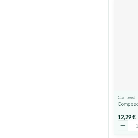
Compeed
Compeed 
12,29 €
Quantit