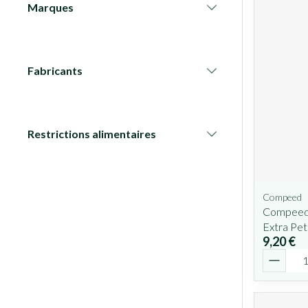
Marques
filter
Fabricants
filter
Restrictions alimentaires
filter
Compeed
Compeed 
Extra Pet
9,20 €
Quantit