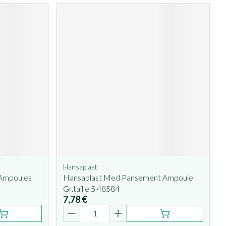
Hansaplast
 Ampoules
Hansaplast Med Pansement Ampoule
Gr.taille 5 48584
7,78 €
Quantité