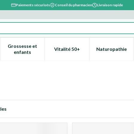
Paiements sécurisés
Conseil du pharmacien
Livraison rapide
Grossesse et
Vitalité 50+
Naturopathie
catégorie Beauté, soins et hygiène
e sous-menu pour la catégorie Régime, alimentation & vitami
Afficher le sous-menu pour la catégorie Grossesse
Afficher le sous-menu pour la 
Afficher l
enfants
les