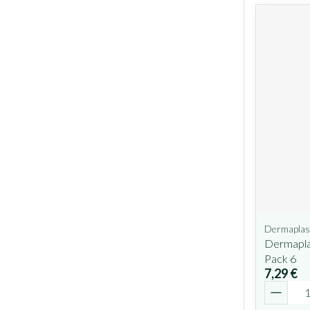
Dermaplas
Dermapla
Pack 6
7,29 €
Quantit