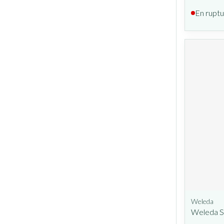
En ruptu
Weleda
Weleda S