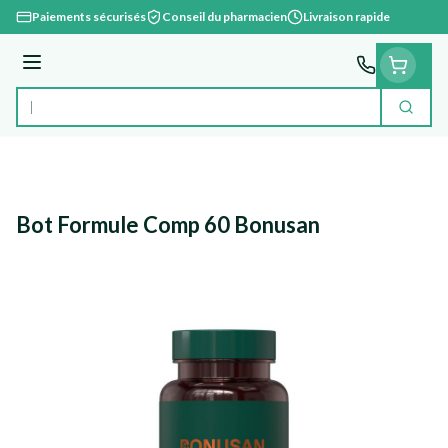
Aller au contenu
Paiements sécurisés
Conseil du pharmacien
Livraison rapide
Menu
Cherc
Rechercher
Bot Formule Comp 60 Bonusan