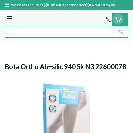
Aller au contenu
Paiements sécurisés
Conseil du pharmacien
Livraison rapide
Menu
Cherc
Rechercher
Bota Ortho Ab+silic 940 Sk N3 22600078