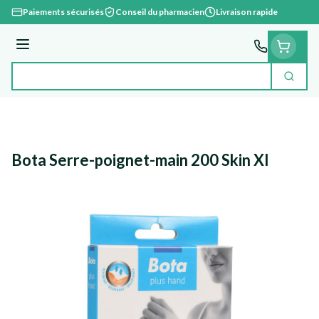
Aller au contenu
Paiements sécurisés
Conseil du pharmacien
Livraison rapide
Menu
Cherc
Rechercher
Bota Serre-poignet-main 200 Skin Xl