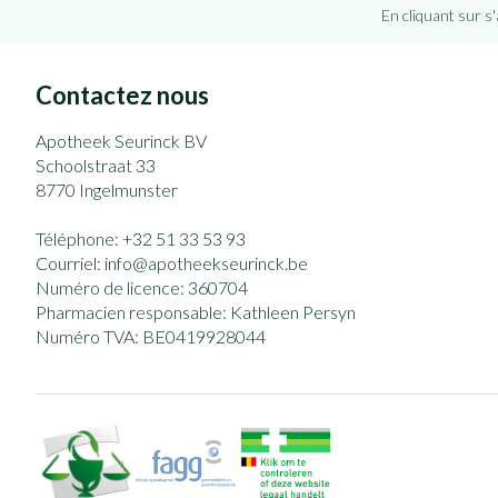
En cliquant sur s
Contactez nous
Apotheek Seurinck BV
Schoolstraat 33
8770
Ingelmunster
Téléphone:
+32 51 33 53 93
Courriel:
info@
apotheekseurinck.be
Numéro de licence:
360704
Pharmacien responsable:
Kathleen Persyn
Numéro TVA:
BE0419928044