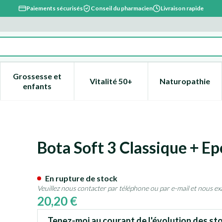
Paiements sécurisés
Conseil du pharmacien
Livraison rapide
Grossesse et
Vitalité 50+
Naturopathie
catégorie Beauté, soins et hygiène
e sous-menu pour la catégorie Régime, alimentation & vitami
Afficher le sous-menu pour la catégorie Grossesse
Afficher le sous-menu pour la 
Afficher l
enfants
ge Natur 43-46
Bota Soft 3 Classique + E
En rupture de stock
Veuillez nous contacter par téléphone ou par e-mail et nous ex
20,20 €
Tenez-moi au courant de l'évolution des sto