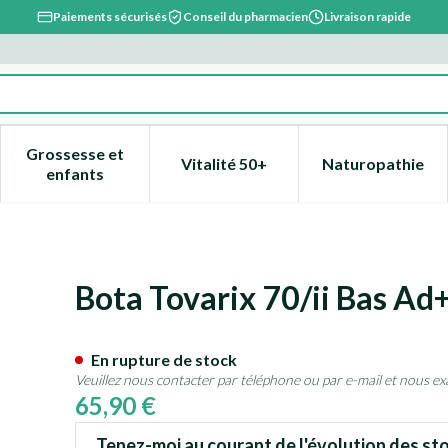
Paiements sécurisés
Conseil du pharmacien
Livraison rapide
Grossesse et
Vitalité 50+
Naturopathie
catégorie Beauté, soins et hygiène
e sous-menu pour la catégorie Régime, alimentation & vitami
Afficher le sous-menu pour la catégorie Grossesse
Afficher le sous-menu pour la 
Afficher l
enfants
Court Beige Small
Bota Tovarix 70/ii Bas Ad
En rupture de stock
Veuillez nous contacter par téléphone ou par e-mail et nous ex
65,90 €
Tenez-moi au courant de l'évolution des sto