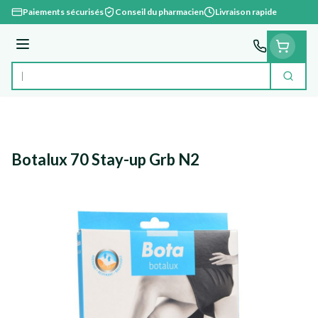
Aller au contenu
Paiements sécurisés
Conseil du pharmacien
Livraison rapide
Menu
Cherc
Rechercher
Botalux 70 Stay-up Grb N2