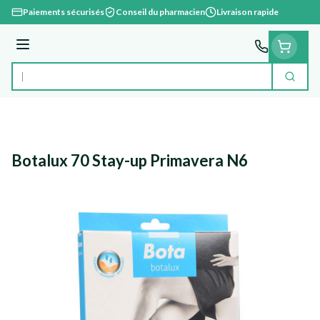
Aller au contenu
Paiements sécurisés
Conseil du pharmacien
Livraison rapide
Menu
Cherc
Rechercher
Botalux 70 Stay-up Primavera N6