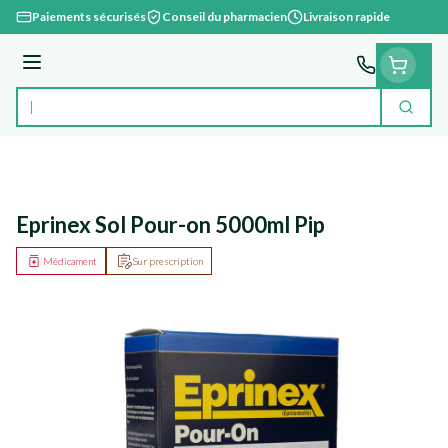
Aller au contenu
Paiements sécurisés
Conseil du pharmacien
Livraison rapide
Menu
Cherc
Rechercher
Eprinex Sol Pour-on 5000ml Pip
Médicament
Sur prescription