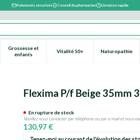
Paiements sécurisés
Conseil du pharmacien
Livraison rapide
Grossesse et
Vitalité 50+
Naturopathie
catégorie Beauté, soins et hygiène
e sous-menu pour la catégorie Régime, alimentation & vitami
Afficher le sous-menu pour la catégorie Grossesse
Afficher le sous-menu pour la 
Afficher l
enfants
044035j
Flexima P/f Beige 35mm 
En rupture de stock
Veuillez nous contacter par téléphone ou par e-mail et nous ex
130,97 €
Tenez-moi au courant de l'évolution des sto