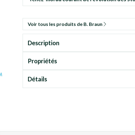
Voir tous les produits de B. Braun
Description
Propriétés
Détails
aide de la touche de tabulation. Vous pouvez sauter le carrousel ou p
ion en carrousel