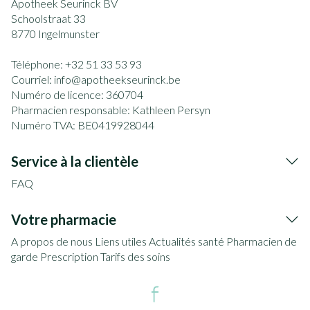
Apotheek Seurinck BV
Schoolstraat 33
8770
Ingelmunster
Téléphone:
+32 51 33 53 93
Courriel:
info@
apotheekseurinck.be
Numéro de licence:
360704
Pharmacien responsable:
Kathleen Persyn
Numéro TVA:
BE0419928044
Service à la clientèle
FAQ
Votre pharmacie
A propos de nous
Liens utiles
Actualités santé
Pharmacien de
garde
Prescription
Tarifs des soins