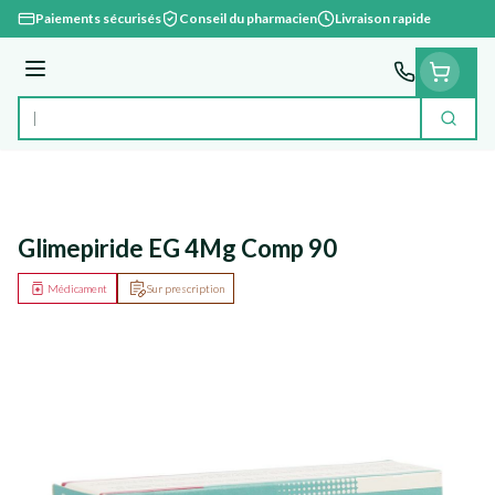
Aller au contenu
Paiements sécurisés
Conseil du pharmacien
Livraison rapide
Menu
Cherc
Rechercher
Glimepiride EG 4Mg Comp 90
Médicament
Sur prescription