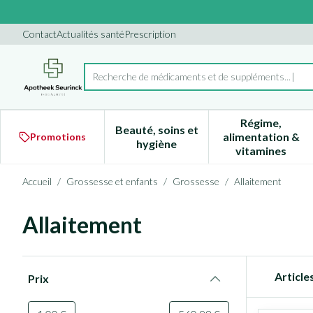
Aller au contenu
Diapositive 1 de 1
Contact
Actualités santé
Prescription
Recherche de médicaments et de
Rechercher
Régime,
Beauté, soins et
alimentation &
Promotions
Afficher le sous-menu pour la 
Afficher l
hygiène
vitamines
Accueil
/
Grossesse et enfants
/
Grossesse
/
Allaitement
Allaitement
Passer à la liste des produits
Article
Prix
filter