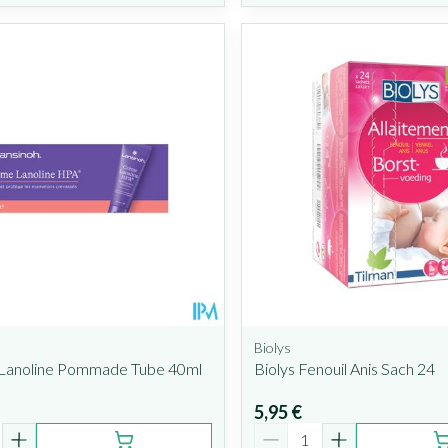
Biolys
 Lanoline Pommade Tube 40ml
Biolys Fenouil Anis Sach 24
5,95 €
é
Quantité