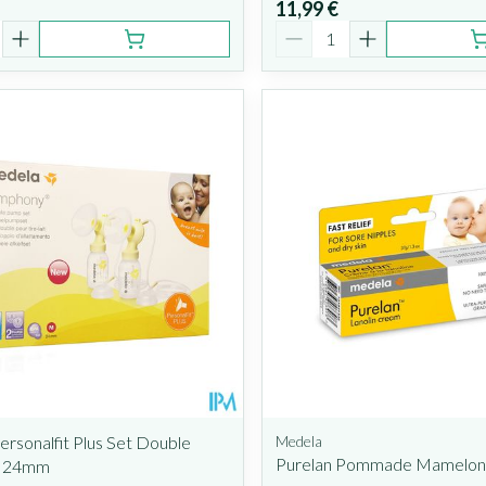
11,99 €
é
Quantité
rsonalfit Plus Set Double
Medela
Purelan Pommade Mamelon 
 M 24mm