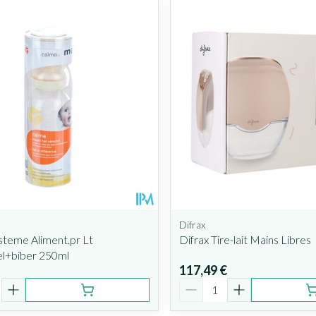
s valeurs minimales et maximales du prix.
Difrax
teme Aliment.pr Lt
Difrax Tire-lait Mains Libres
l+biber 250ml
117,49 €
é
Quantité