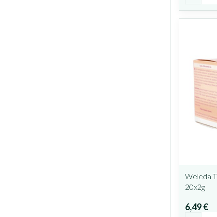
Weleda Ti
20x2g
6,49 €
Quantit