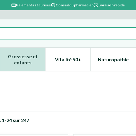
Paiements sécurisés
Conseil du pharmacien
Livraison rapide
Grossesse et
Vitalité 50+
Naturopathie
catégorie Beauté, soins et hygiène
e sous-menu pour la catégorie Régime, alimentation & vitami
Afficher le sous-menu pour la catégorie Grossesse
Afficher le sous-menu pour la 
Afficher l
enfants
s
1
-
24
sur
247