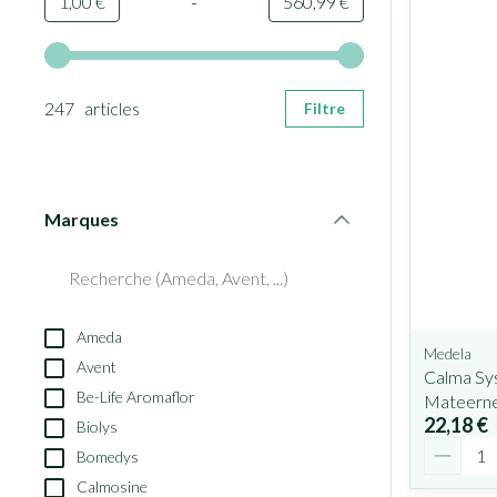
-
Valeur minimale
Valeur maximale
1,00 €
560,99 €
Utilisez les touches fléchées gauche et droite pour ajuster le
247 articles
Filtre
Marques
filter
Ameda
Medela
Avent
Calma Sys
Be-Life Aromaflor
Mateerne
22,18 €
Biolys
Quantit
Bomedys
Calmosine