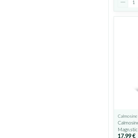
Calmosine
Calmosine 
Magn.sti
17,99 €