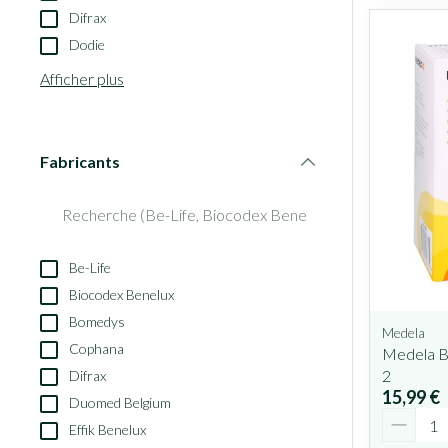
Difrax
Dodie
Afficher plus
Fabricants
filter
Be-Life
Biocodex Benelux
Bomedys
Medela
Cophana
Medela Bo
2
Difrax
15,99 €
Duomed Belgium
Quantit
Effik Benelux