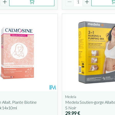
Medela
Allait. Plante Biotine
Medela Soutien-gorge Allai
ck14x10ml
S Noir
29,99 €