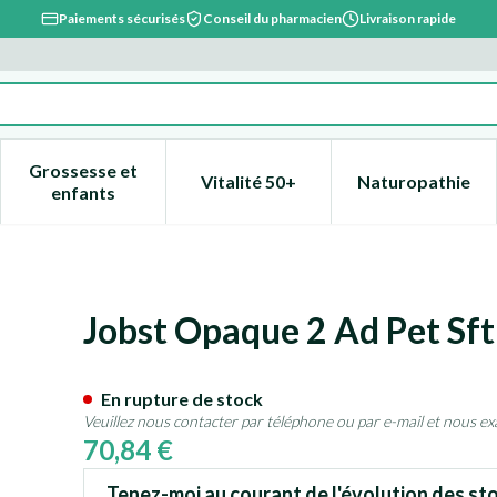
Paiements sécurisés
Conseil du pharmacien
Livraison rapide
Grossesse et
Vitalité 50+
Naturopathie
catégorie Beauté, soins et hygiène
e sous-menu pour la catégorie Régime, alimentation & vitami
Afficher le sous-menu pour la catégorie Grossesse
Afficher le sous-menu pour la 
Afficher l
enfants
ck Vi Pair
Jobst Opaque 2 Ad Pet Sft 
En rupture de stock
Veuillez nous contacter par téléphone ou par e-mail et nous ex
70,84 €
Tenez-moi au courant de l'évolution des sto