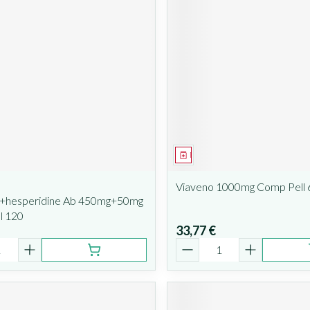
ent
Médicament
Viaveno 1000mg Comp Pell 
+hesperidine Ab 450mg+50mg
l 120
33,77 €
é
Quantité