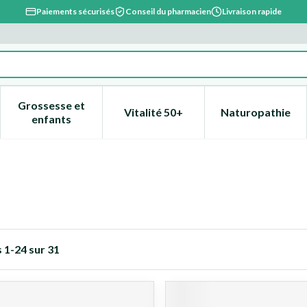
Paiements sécurisés
Conseil du pharmacien
Livraison rapide
Grossesse et
Vitalité 50+
Naturopathie
catégorie Beauté, soins et hygiène
e sous-menu pour la catégorie Régime, alimentation & vitami
Afficher le sous-menu pour la catégorie Grossesse
Afficher le sous-menu pour la 
Afficher l
enfants
s
1
-
24
sur
31