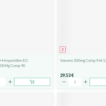
ent
Médicament
+Hesperidine EG
Viaveno 500mg Comp Pell 1
00Mg Comp 90
29,53 €
é
Quantité