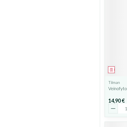
Médicam
Tilman
Veinofyt
14,90 €
Quantit