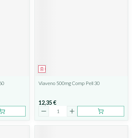
Médicament
60
Viaveno 500mg Comp Pell 30
12,35 €
Quantité