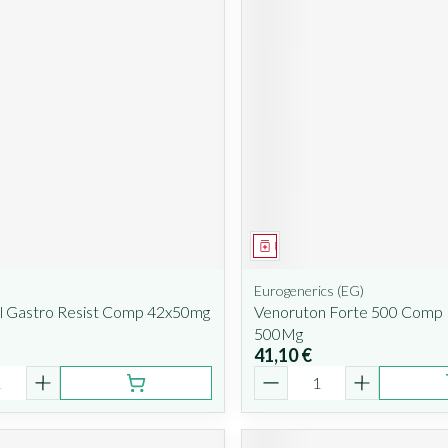
ent
Médicament
Eurogenerics (EG)
ol Gastro Resist Comp 42x50mg
Venoruton Forte 500 Comp 
500Mg
41,10 €
é
Quantité