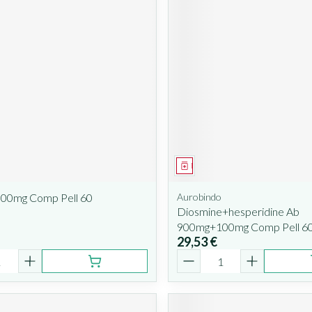
ent
Médicament
500mg Comp Pell 60
Aurobindo
Diosmine+hesperidine Ab
900mg+100mg Comp Pell 6
29,53 €
é
Quantité