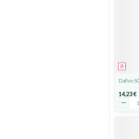
Médicam
Daflon 5
14,23 €
Quantit