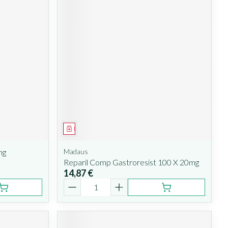
Médicament
mg
Madaus
Reparil Comp Gastroresist 100 X 20mg
14,87 €
Quantité