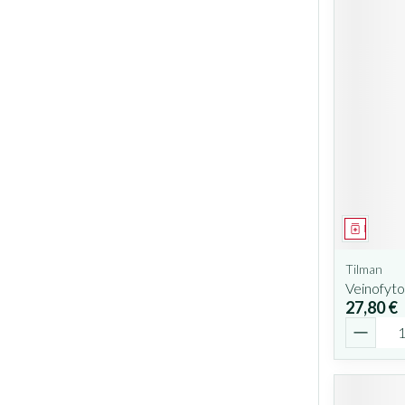
Médicam
Tilman
Veinofyt
27,80 €
Quantit