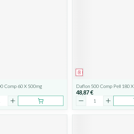
ent
Médicament
00 Comp 60 X 500mg
Daflon 500 Comp Pell 180 
48,87 €
é
Quantité