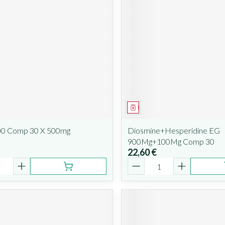
ent
Médicament
00 Comp 30 X 500mg
Diosmine+Hesperidine EG
900Mg+100Mg Comp 30
22,60 €
é
Quantité