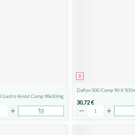
ent
Médicament
Daflon 500 Comp 90 X 500
ol Gastro Resist Comp 98x50mg
30,72 €
é
Quantité