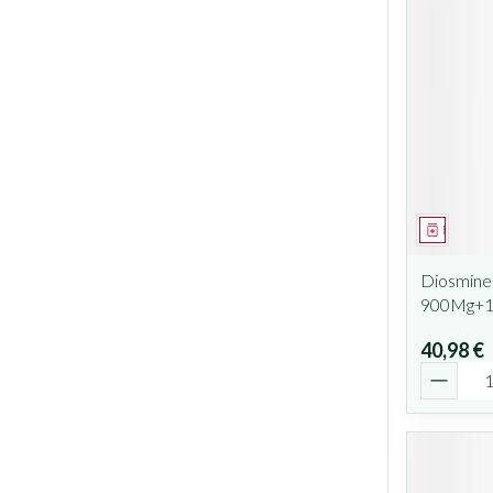
Médicam
Diosmine
900Mg+1
40,98 €
Quantit