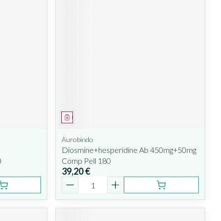
Médicament
Aurobindo
Diosmine+hesperidine Ab 450mg+50mg
0
Comp Pell 180
39,20 €
Quantité