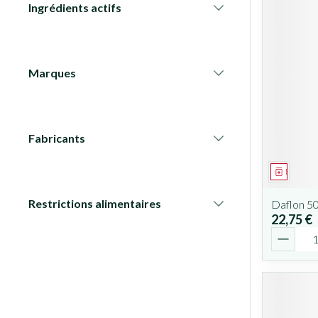
Ingrédients actifs
filter
Marques
filter
Fabricants
filter
Médicam
Restrictions alimentaires
Daflon 5
filter
22,75 €
Quantit