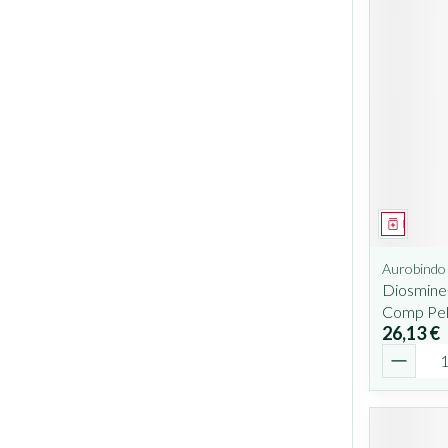
Médicam
Aurobindo
Diosmine
Comp Pel
26,13 €
Quantit