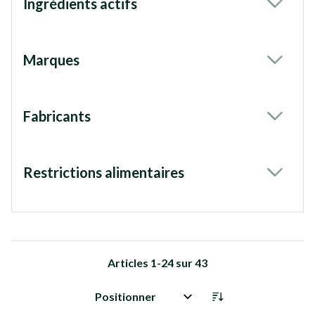
Ingrédients actifs
filter
Marques
filter
Fabricants
filter
Restrictions alimentaires
filter
Articles
1
-
24
sur
43
Trier par: