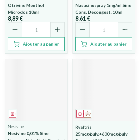
Otrivine Menthol
Nasasinuspray 1mg/ml Sine
Microdos 10ml
Cons. Decongest. 10ml
8,89 €
8,61 €
Quantité
Quantité
Ajouter au panier
Ajouter au panier
Médicament
Médicament
Sur prescription
Nesivine
Ryaltris
Nesivine 0,01% Sine
25mcg/pulv.+600mcg/pulv