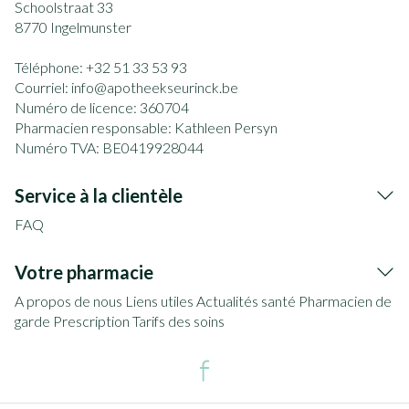
Schoolstraat 33
8770
Ingelmunster
Téléphone:
+32 51 33 53 93
Courriel:
info@
apotheekseurinck.be
Numéro de licence:
360704
Pharmacien responsable:
Kathleen Persyn
Numéro TVA:
BE0419928044
Service à la clientèle
FAQ
Votre pharmacie
A propos de nous
Liens utiles
Actualités santé
Pharmacien de
garde
Prescription
Tarifs des soins