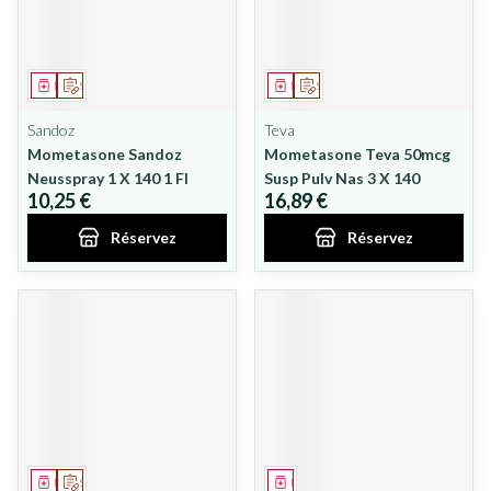
Médicament
Sur prescription
Médicament
Sur prescription
Sandoz
Teva
Mometasone Sandoz
Mometasone Teva 50mcg
Neusspray 1 X 140 1 Fl
Susp Pulv Nas 3 X 140
10,25 €
16,89 €
Réservez
Réservez
Médicament
Sur prescription
Médicament