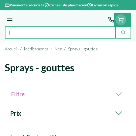
Aller au contenu
Paiements sécurisés
Conseil du pharmacien
Livraison rapide
Menu
Cherc
Rechercher
Accueil
/
Médicaments
/
Nez
/
Sprays - gouttes
Sprays - gouttes
Filtre
Passer à la liste des produits
Prix
filter