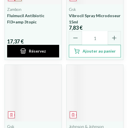
Zambon
Gsk
Fluimucil Antibiotic
Vibrocil Spray Microdoseur
Fl3+amp 3topic
15ml
7,83 €
Quantité
17,37 €
Réservez
Ajouter au panier
Médicament
Médicament
Gsk
Johnson & Johnson