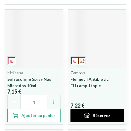
Médicament
Médicament
Sur prescription
Melisana
Zambon
Sofrasolone Spray Nas
Fluimucil Antibiotic
Microdos 10ml
Fl1+amp 1topic
7,15 €
Quantité
7,22 €
Ajouter au panier
Réservez