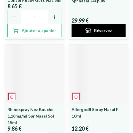
Conserv Baby Gutt Nas 5ml
Spr.nasal 240pulv
8,65 €
Quantité
29,99 €
Ajouter au panier
Réservez
Médicament
Médicament
Rhinospray Nez Bouche
Allergodil Spray Nasal Fl
1,18mg/ml Spr Nasal Sol
10ml
15ml
9,86 €
12,20 €