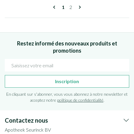
Pages
Vous lisez actuellement la page
Page
1
2
Restez informé des nouveaux produits et
promotions
Adresse mail
Inscription
En cliquant sur s'abonner, vous vous abonnez à notre newsletter et
acceptez notre
politique de confidentialité
.
Contactez nous
Apotheek Seurinck BV