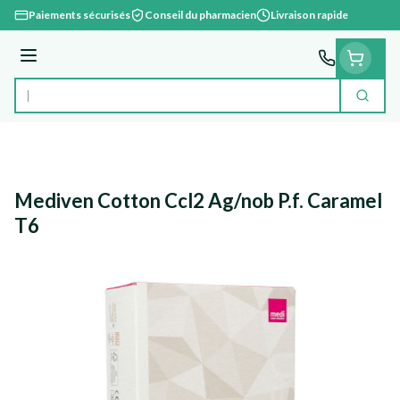
Aller au contenu
Paiements sécurisés
Conseil du pharmacien
Livraison rapide
Menu
Cherc
Rechercher
Mediven Cotton Ccl2 Ag/nob P.f. Caramel
T6