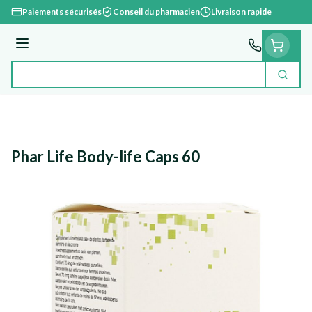
Aller au contenu
Paiements sécurisés
Conseil du pharmacien
Livraison rapide
Menu
Cherc
Rechercher
Phar Life Body-life Caps 60