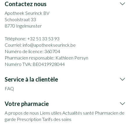
Contactez nous
Apotheek Seurinck BV
Schoolstraat 33
8770
Ingelmunster
Téléphone:
+32 51 33 53 93
Courriel:
info@
apotheekseurinck.be
Numéro de licence:
360704
Pharmacien responsable:
Kathleen Persyn
Numéro TVA:
BE0419928044
Service à la clientèle
FAQ
Votre pharmacie
A propos de nous
Liens utiles
Actualités santé
Pharmacien de
garde
Prescription
Tarifs des soins