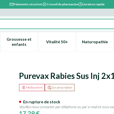
Paiements sécurisés
Conseil du pharmacien
Livraison rapide
Grossesse et
Vitalité 50+
Naturopathie
catégorie Beauté, soins et hygiène
e sous-menu pour la catégorie Régime, alimentation & vitami
Afficher le sous-menu pour la catégorie Grossesse
Afficher le sous-menu pour la 
Afficher l
enfants
Purevax Rabies Sus Inj 2x
Médicament
Sur prescription
En rupture de stock
Veuillez nous contacter par téléphone ou par e-mail et nous ex
17,29 €