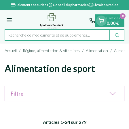
Diapositive 1 de 1
Aller au contenu
Paiements sécurisés
Conseil du pharmacien
Livraison rapide
0
0 articles
Menu
0,00 €
Recherche de médicaments et de suppléments...
Cherc
Rechercher
Accueil
/
Régime, alimentation & vitamines
/
Alimentation
/
Alimenta
Alimentation de sport
Filtre
Articles
1
-
24
sur
279