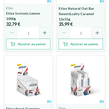
Etixx
Etixx Natural Oat Bar
Etixx Isotonic Lemon
Sweet&salty Caramel
1000g
12x55g
32,79 €
35,99 €
Quantité
Quantité
Ajouter au panier
Ajouter au panier
Etixx
Etixx Sport Gummies