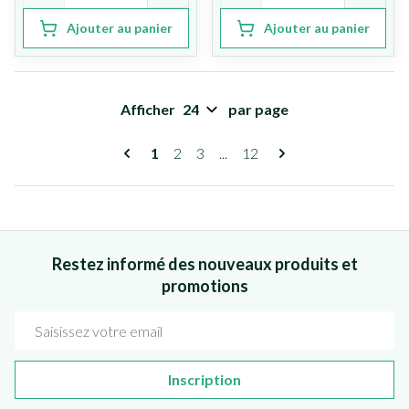
Ajouter au panier
Ajouter au panier
Afficher
par page
Pages
Vous lisez actuellement la page
Page
Page
Page
1
2
3
...
12
Restez informé des nouveaux produits et
promotions
Adresse mail
Inscription