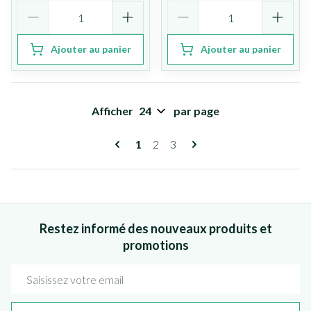
Quantité
Quantité
Ajouter au panier
Ajouter au panier
Afficher
par page
Pages
Vous lisez actuellement la page
Page
Page
1
2
3
Restez informé des nouveaux produits et
promotions
Adresse mail