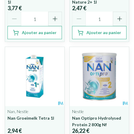
1l
Nature 2+ 1l
3,77 €
2,47 €
Quantité
Quantité
Ajouter au panier
Ajouter au panier
Nan, Nestle
Nestle
Nan Groeimelk Tetra 1l
Nan Optipro Hydrolysed
Protein 2 800g Nf
2,94 €
26,22 €