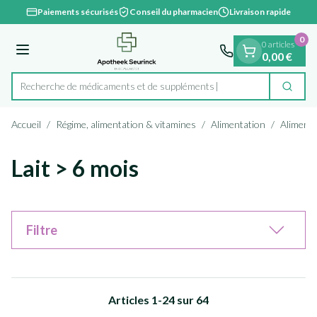
Diapositive 1 de 1
Aller au contenu
Paiements sécurisés
Conseil du pharmacien
Livraison rapide
0
0 articles
Menu
0,00 €
Recherche de médicamen
Cherc
Rechercher
Accueil
/
Régime, alimentation & vitamines
/
Alimentation
/
Aliments
Lait > 6 mois
Filtre
Articles
1
-
24
sur
64