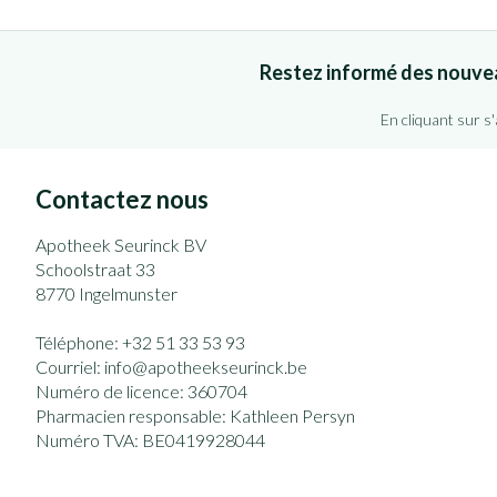
Restez informé des nouve
En cliquant sur s
Contactez nous
Apotheek Seurinck BV
Schoolstraat 33
8770
Ingelmunster
Téléphone:
+32 51 33 53 93
Courriel:
info@
apotheekseurinck.be
Numéro de licence:
360704
Pharmacien responsable:
Kathleen Persyn
Numéro TVA:
BE0419928044