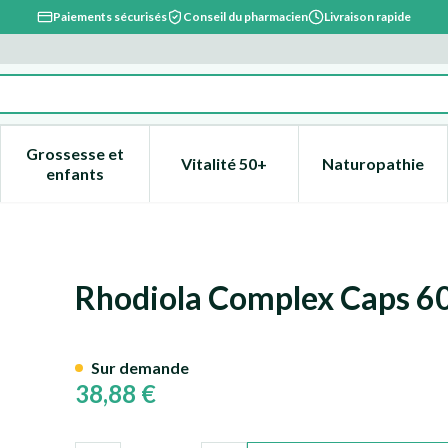
Paiements sécurisés
Conseil du pharmacien
Livraison rapide
Grossesse et
Vitalité 50+
Naturopathie
catégorie Beauté, soins et hygiène
e sous-menu pour la catégorie Régime, alimentation & vitami
Afficher le sous-menu pour la catégorie Grossesse
Afficher le sous-menu pour la 
Afficher l
enfants
Rhodiola Complex Caps 6
Sur demande
38,88 €