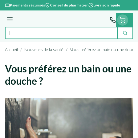
Aller au contenu
Paiements sécurisés
Conseil du pharmacien
Livraison rapide
Menu
Cherc
Rechercher
Accueil
/
Nouvelles de la santé
/
Vous préférez un bain ou une douche
Vous préférez un bain ou une
douche ?