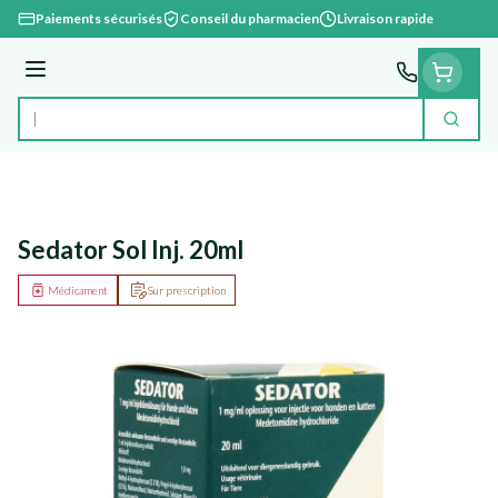
Aller au contenu
Paiements sécurisés
Conseil du pharmacien
Livraison rapide
Menu
Cherc
Rechercher
Sedator Sol Inj. 20ml
Médicament
Sur prescription