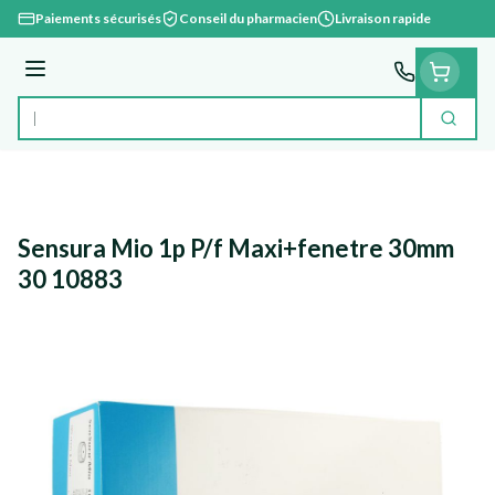
Aller au contenu
Paiements sécurisés
Conseil du pharmacien
Livraison rapide
Menu
Cherc
Rechercher
Sensura Mio 1p P/f Maxi+fenetre 30mm
30 10883