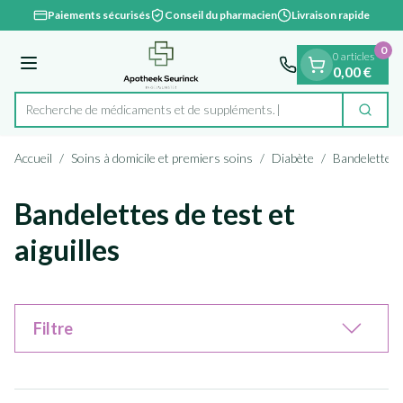
Diapositive 1 de 1
Aller au contenu
Paiements sécurisés
Conseil du pharmacien
Livraison rapide
0
0 articles
Menu
0,00 €
Recherche de médicamen
Cherc
Rechercher
Accueil
/
Soins à domicile et premiers soins
/
Diabète
/
Bandelettes d
Bandelettes de test et
aiguilles
Filtre