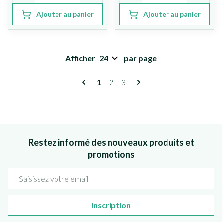
Ajouter au panier
Ajouter au panier
Afficher
par page
Pages
Vous lisez actuellement la page
Page
Page
1
2
3
Restez informé des nouveaux produits et
promotions
Adresse mail
Inscription