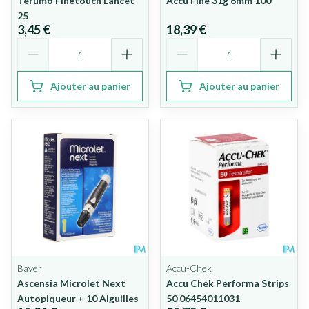
Terumo Finetouch Lancet
Accu Fine 31g 6mm 100
25
3,45 €
18,39 €
Quantité
Quantité
Ajouter au panier
Ajouter au panier
Bayer
Accu-Chek
Ascensia Microlet Next
Accu Chek Performa Strips
Autopiqueur + 10 Aiguilles
50 06454011031