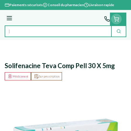
Aller au contenu
Paiements sécurisés
Conseil du pharmacien
Livraison rapide
Menu
Cherc
Rechercher
Solifenacine Teva Comp Pell 30 X 5mg
Médicament
Sur prescription