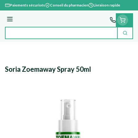
Aller au contenu
Paiements sécurisés
Conseil du pharmacien
Livraison rapide
Menu
Cherc
Rechercher
Soria Zoemaway Spray 50ml