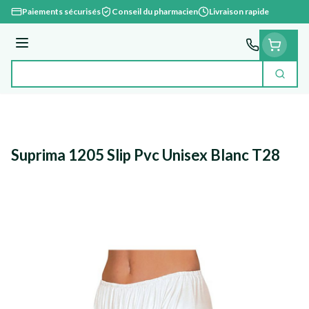
Aller au contenu
Paiements sécurisés
Conseil du pharmacien
Livraison rapide
Menu
Cherc
Rechercher
Suprima 1205 Slip Pvc Unisex Blanc T28