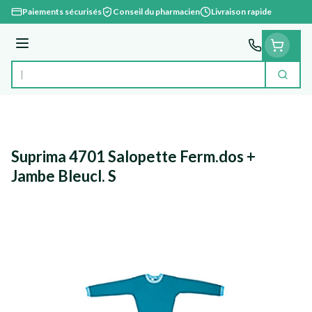
Aller au contenu
Paiements sécurisés
Conseil du pharmacien
Livraison rapide
Menu
Cherc
Rechercher
Suprima 4701 Salopette Ferm.dos +
Jambe Bleucl. S