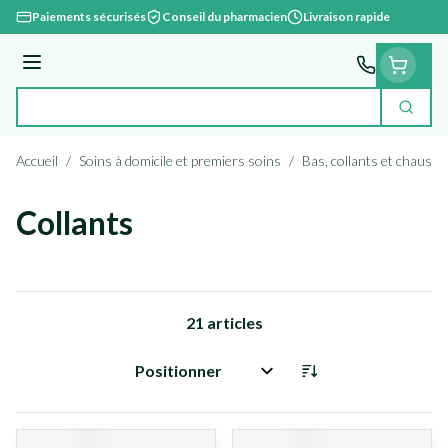
Aller au contenu
Paiements sécurisés
Conseil du pharmacien
Livraison rapide
Menu
Cherc
Rechercher
Accueil
/
Soins à domicile et premiers soins
/
Bas, collants et chausse
Collants
21
articles
Trier par: