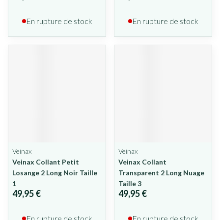
En rupture de stock
En rupture de stock
Veinax
Veinax
Veinax Collant Petit
Veinax Collant
Losange 2 Long Noir Taille
Transparent 2 Long Nuage
1
Taille 3
49,95 €
49,95 €
En rupture de stock
En rupture de stock