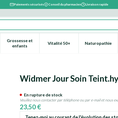
Paiements sécurisés
Conseil du pharmacien
Livraison rapide
Grossesse et
Vitalité 50+
Naturopathie
catégorie Beauté, soins et hygiène
e sous-menu pour la catégorie Régime, alimentation & vitami
Afficher le sous-menu pour la catégorie Grossesse
Afficher le sous-menu pour la 
Afficher l
enfants
a Uv20 Br.02 Parf 30ml
Widmer Jour Soin Teint.h
En rupture de stock
Veuillez nous contacter par téléphone ou par e-mail et nous ex
23,50 €
Tenez-moi au courant de l'évolution des sto