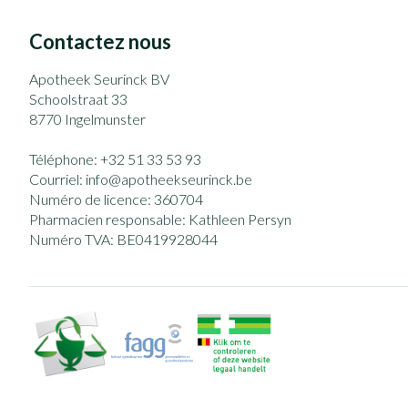
Contactez nous
Apotheek Seurinck BV
Schoolstraat 33
8770
Ingelmunster
Téléphone:
+32 51 33 53 93
Courriel:
info@
apotheekseurinck.be
Numéro de licence:
360704
Pharmacien responsable:
Kathleen Persyn
Numéro TVA:
BE0419928044