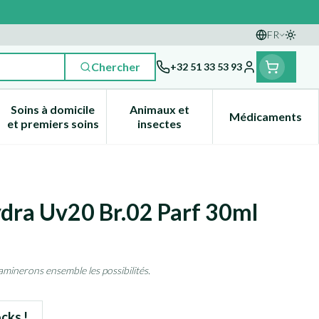
FR
Passer
Langues
Chercher
+32 51 33 53 93
Menu client
Soins à domicile
Animaux et
Médicaments
nes
 et enfants
catégorie Vitalité 50+
e sous-menu pour la catégorie Naturopathie
Afficher le sous-menu pour la catégorie Soins à dom
Afficher le sous-menu pour la 
Afficher 
et premiers soins
insectes
ydra Uv20 Br.02 Parf 30ml
aminerons ensemble les possibilités.
cks !