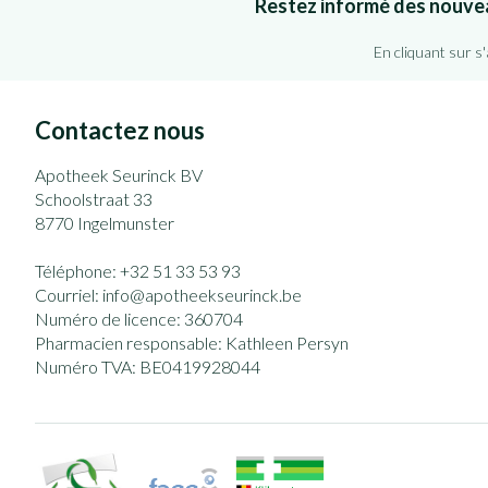
Restez informé des nouve
En cliquant sur s
Contactez nous
Apotheek Seurinck BV
Schoolstraat 33
8770
Ingelmunster
Téléphone:
+32 51 33 53 93
Courriel:
info@
apotheekseurinck.be
Numéro de licence:
360704
Pharmacien responsable:
Kathleen Persyn
Numéro TVA:
BE0419928044