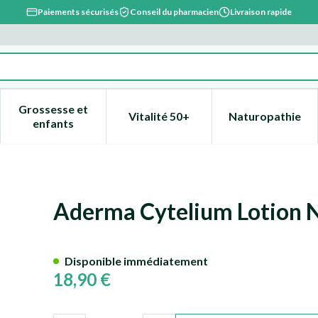
Paiements sécurisés
Conseil du pharmacien
Livraison rapide
Grossesse et
Vitalité 50+
Naturopathie
catégorie Beauté, soins et hygiène
e sous-menu pour la catégorie Régime, alimentation & vitami
Afficher le sous-menu pour la catégorie Grossesse
Afficher le sous-menu pour la 
Afficher l
enfants
100ml
Aderma Cytelium Lotion 
Disponible immédiatement
18,90 €