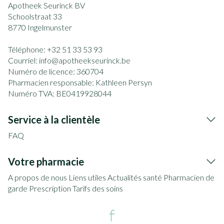
Apotheek Seurinck BV
Schoolstraat 33
8770
Ingelmunster
Téléphone:
+32 51 33 53 93
Courriel:
info@
apotheekseurinck.be
Numéro de licence:
360704
Pharmacien responsable:
Kathleen Persyn
Numéro TVA:
BE0419928044
Service à la clientèle
FAQ
Votre pharmacie
A propos de nous
Liens utiles
Actualités santé
Pharmacien de
garde
Prescription
Tarifs des soins