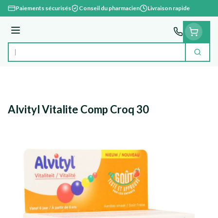
Aller au contenu
Paiements sécurisés
Conseil du pharmacien
Livraison rapide
Menu
Cherc
Rechercher
Alvityl Vitalite Comp Croq 30