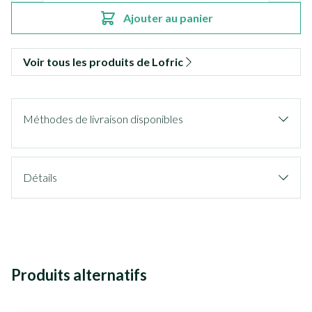
Ajouter au panier
Voir tous les produits de Lofric
Méthodes de livraison disponibles
Détails
Produits alternatifs
Il est possible de naviguer entre les éléments du carrousel à l'ai
Appuyer sur pour sauter le carrousel
Appuyez sur cette touche pour accéder à la navigation en 