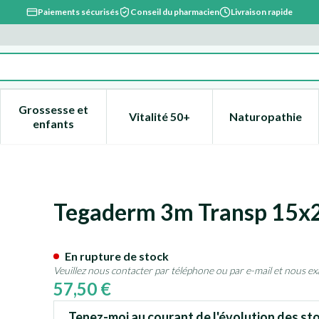
Paiements sécurisés
Conseil du pharmacien
Livraison rapide
Grossesse et
Vitalité 50+
Naturopathie
catégorie Beauté, soins et hygiène
e sous-menu pour la catégorie Régime, alimentation & vitami
Afficher le sous-menu pour la catégorie Grossesse
Afficher le sous-menu pour la 
Afficher l
enfants
cm 10 1628
Tegaderm 3m Transp 15x
En rupture de stock
Veuillez nous contacter par téléphone ou par e-mail et nous ex
57,50 €
Tenez-moi au courant de l'évolution des sto